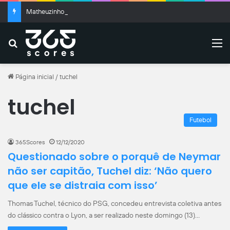
Matheuzinho critica gramado da Neo Química após eliminação na Copa do Brasil: “Temos que cobrar”
Buscar
M
Página inicial
/
tuchel
tuchel
Futebol
365Scores
12/12/2020
Questionado sobre o porquê de Neymar
não ser capitão, Tuchel diz: ‘Não quero
que ele se distraia com isso’
Thomas Tuchel, técnico do PSG, concedeu entrevista coletiva antes
do clássico contra o Lyon, a ser realizado neste domingo (13)…