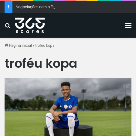
Negociações com o Peñarol chegam ao fim, e De La Cruz fica no Flamengo
Buscar
M
Página inicial
/
troféu kopa
troféu kopa