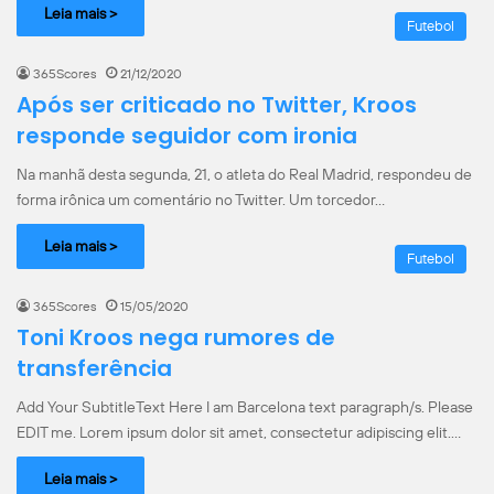
Leia mais >
Futebol
365Scores
21/12/2020
Após ser criticado no Twitter, Kroos
responde seguidor com ironia
Na manhã desta segunda, 21, o atleta do Real Madrid, respondeu de
forma irônica um comentário no Twitter. Um torcedor…
Leia mais >
Futebol
365Scores
15/05/2020
Toni Kroos nega rumores de
transferência
Add Your SubtitleText Here I am Barcelona text paragraph/s. Please
EDIT me. Lorem ipsum dolor sit amet, consectetur adipiscing elit.…
Leia mais >