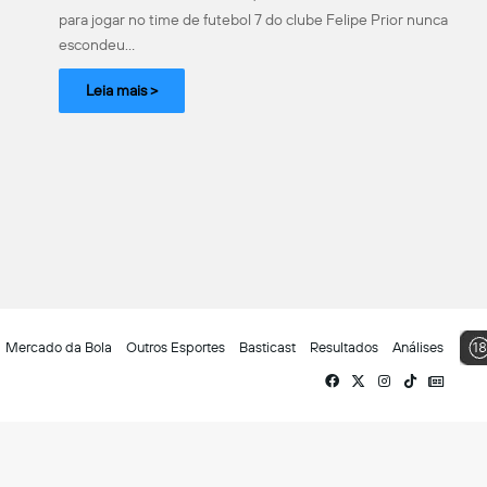
para jogar no time de futebol 7 do clube Felipe Prior nunca
escondeu…
Leia mais >
Mercado da Bola
Outros Esportes
Basticast
Resultados
Análises
Facebook
X
Instagram
TikTok
Siga-
nos