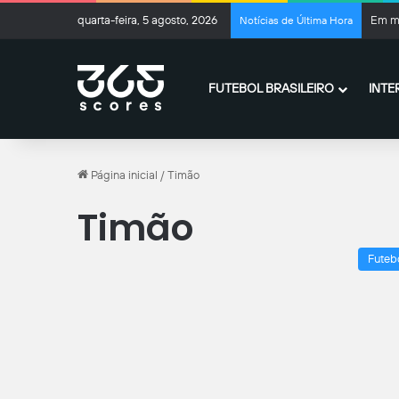
quarta-feira, 5 agosto, 2026
Em me
Notícias de Última Hora
FUTEBOL BRASILEIRO
INTE
Página inicial
/
Timão
Timão
Futeb