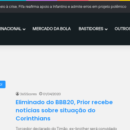
io à crise, Fifa reafirma apoio a Infantino e admite erros em projeto polêmico
RNACIONAL
MERCADO DA BOLA
BASTIDORES
OUTROS
ol
365Scores
01/04/2020
Eliminado do BBB20, Prior recebe
notícias sobre situação do
Corinthians
Torcedor declarado do Timão, ex-brother será convidado