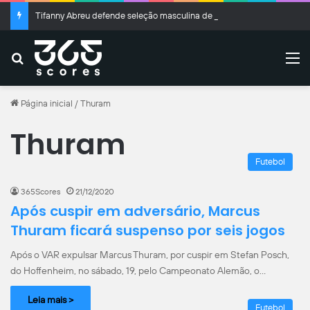
Tifanny Abreu defende seleção masculina de vôlei: “Pegando bagagem”
Buscar
M
Página inicial
/
Thuram
Thuram
Futebol
365Scores
21/12/2020
Após cuspir em adversário, Marcus
Thuram ficará suspenso por seis jogos
Após o VAR expulsar Marcus Thuram, por cuspir em Stefan Posch,
do Hoffenheim, no sábado, 19, pelo Campeonato Alemão, o…
Leia mais >
Futebol