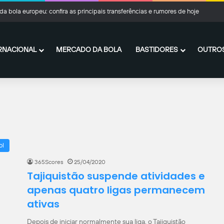
a bola europeu: confira as principais transferências e rumores de hoje
RNACIONAL
MERCADO DA BOLA
BASTIDORES
OUTROS
ol
365Scores
25/04/2020
Tajiquistão suspende atividades e
apenas quatro ligas permanecem
ativas
Depois de iniciar normalmente sua liga, o Tajiquistão