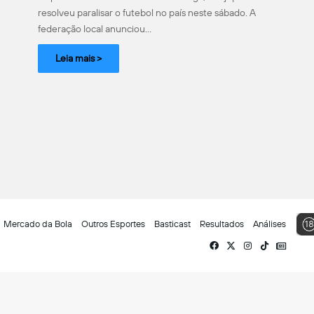
resolveu paralisar o futebol no país neste sábado. A
federação local anunciou…
Leia mais >
Mercado da Bola
Outros Esportes
Basticast
Resultados
Análises
Facebook
X
Instagram
TikTok
Siga-
nos