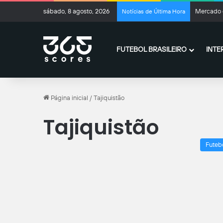
sábado, 8 agosto, 2026
Mercado d
Notícias de Última Hora
FUTEBOL BRASILEIRO
INTE
Página inicial
/
Tajiquistão
Tajiquistão
Futeb