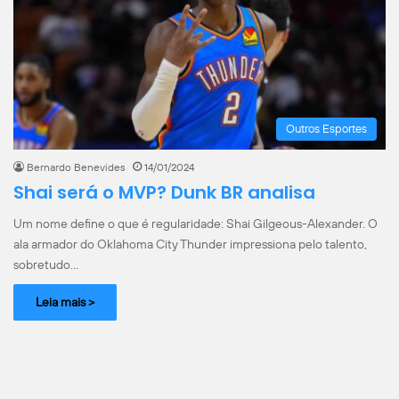
Outros Esportes
Bernardo Benevides
14/01/2024
Shai será o MVP? Dunk BR analisa
Um nome define o que é regularidade: Shai Gilgeous-Alexander. O
ala armador do Oklahoma City Thunder impressiona pelo talento,
sobretudo…
Leia mais >