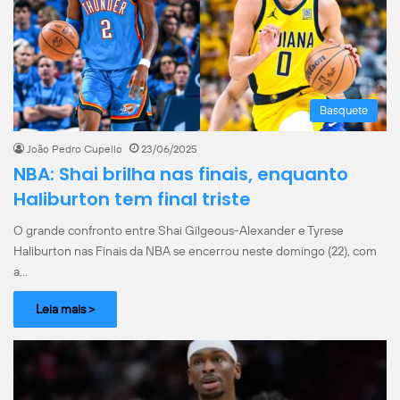
Basquete
João Pedro Cupello
23/06/2025
NBA: Shai brilha nas finais, enquanto
Haliburton tem final triste
O grande confronto entre Shai Gilgeous-Alexander e Tyrese
Haliburton nas Finais da NBA se encerrou neste domingo (22), com
a…
Leia mais >