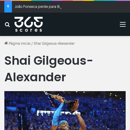
João Fonseca perde para Ben Shelton e é eliminado do Masters 1000 de Montreal
Buscar
M
Página inicial
/
Shai Gilgeous-Alexander
Shai Gilgeous-
Alexander