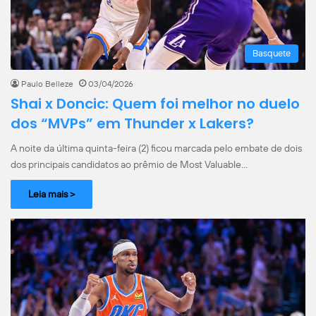
Basquete
Paulo Belleze
03/04/2026
Shai x Doncic: Quem foi melhor no duelo
dos “MVPs” em Thunder x Lakers?
A noite da última quinta-feira (2) ficou marcada pelo embate de dois
dos principais candidatos ao prêmio de Most Valuable…
Leia mais >