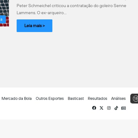
Peter Schmeichel criticou a contratação do goleiro Senne
Lammens. O ex-arqueiro…
la
Leia mais >
Mercado da Bola
Outros Esportes
Basticast
Resultados
Análises
Facebook
X
Instagram
TikTok
Siga-
nos