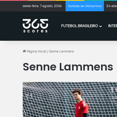
sexta-feira, 7 agosto, 2026
Ex-ata
Notícias de Última Hora
FUTEBOL BRASILEIRO
INTE
Página inicial
/
Senne Lammens
Senne Lammens