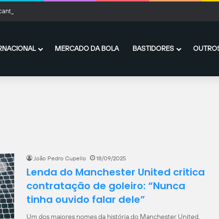
cante do Fluminense desperta interesse de Arsenal e Manchester United
RNACIONAL
MERCADO DA BOLA
BASTIDORES
OUTROS
João Pedro Cupello
18/09/2025
Lenda do Manchester United critica
contratação de goleiro: “Nunca
tinha ouvido falar dele”
Um dos maiores nomes da história do Manchester United,