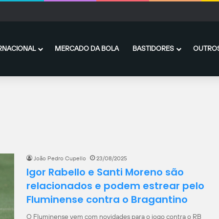
es com o Peñarol chegam ao fim, e De La Cruz fica no Flamengo
RNACIONAL
MERCADO DA BOLA
BASTIDORES
OUTROS
João Pedro Cupello
23/08/2025
Igor Rabello e Santi Moreno são
relacionados e podem estrear pelo
Fluminense contra o Bragantino
O Fluminense vem com novidades para o jogo contra o RB