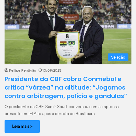
Seleção
Fellipe Perdigão
10/09/2025
Presidente da CBF cobra Conmebol e
critica “várzea” na altitude: “Jogamos
contra arbitragem, polícia e gandulas”
O presidente da CBF, Samir Xaud, conversou com a imprensa
presente em El Alto após a derrota do Brasil para…
Leia mais >