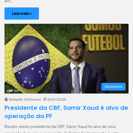
em…
Leia mais >
Bastidores
Redação 365Scores
30/07/2025
Presidente da CBF, Samir Xaud é alvo de
operação da PF
Recém-eleito presidente da CBF, Samir Xaud foi alvo de uma