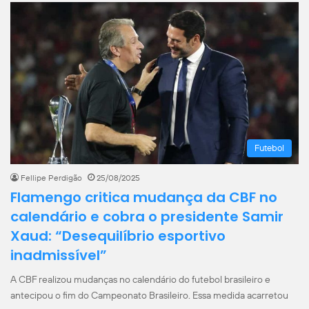
Futebol
Fellipe Perdigão
25/08/2025
Flamengo critica mudança da CBF no
calendário e cobra o presidente Samir
Xaud: “Desequilíbrio esportivo
inadmissível”
A CBF realizou mudanças no calendário do futebol brasileiro e
antecipou o fim do Campeonato Brasileiro. Essa medida acarretou