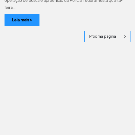
operação de busca e apreensão da Polícia Federal nesta quarta-
feira…
Leia mais >
Próxima página