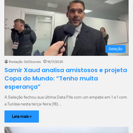
Seleção
Redação 365Scores
18/11/2025
Samir Xaud analisa amistosos e projeta
Copa do Mundo: “Tenho muita
esperança”
A Seleção fechou sua última Data Fifa com um empate em 1 a 1 com
a Tunísia nesta terça-feira (18).…
Leia mais >