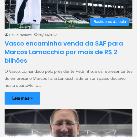
Bastidores da bola
Paulo Belleze
25/03/2026
Vasco encaminha venda da SAF para
Marcos Lamacchia por mais de R$ 2
bilhões
O Vasco, comandado pelo presidente Pedrinho, e os representantes
do empresário Marcos Faria Lamacchia deram um passo decisivo
nesta quarta-feira…
Leia mais >