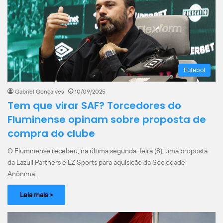
Futebol
Gabriel Gonçalves
10/09/2025
Tem que virar SAF? Torcedores do
Fluminense opinam sobre proposta de
compra do clube
O Fluminense recebeu, na última segunda-feira (8), uma proposta
da Lazuli Partners e LZ Sports para aquisição da Sociedade
Anônima…
Leia mais >