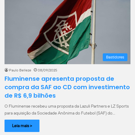
Bastidores
Paulo Belleze
08/09/2025
Fluminense apresenta proposta de
compra da SAF ao CD com investimento
de R$ 6,9 bilhões
O Fluminense recebeu uma proposta da Lazuli Partners e LZ Sports
para aquisição da Sociedade Anônima do Futebol (SAF) do…
Leia mais >