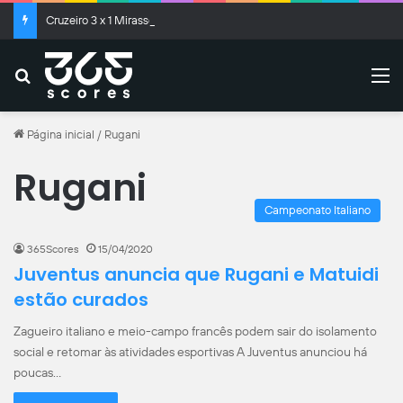
Cruzeiro 3 x 1 Mirassol: Veja as estatísticas e gols do jogo do Brasileirão
Buscar
M
Página inicial
/
Rugani
Rugani
Campeonato Italiano
365Scores
15/04/2020
Juventus anuncia que Rugani e Matuidi
estão curados
Zagueiro italiano e meio-campo francês podem sair do isolamento
social e retomar às atividades esportivas A Juventus anunciou há
poucas…