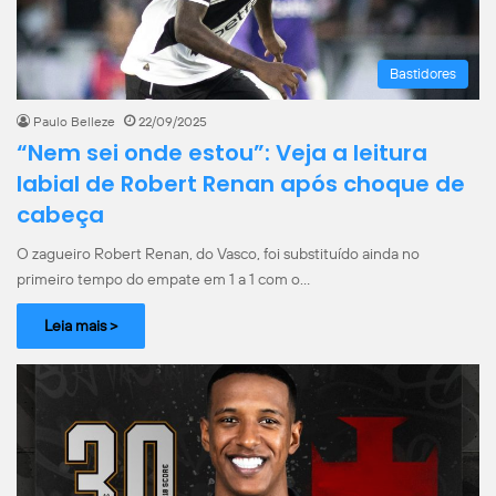
Bastidores
Paulo Belleze
22/09/2025
“Nem sei onde estou”: Veja a leitura
labial de Robert Renan após choque de
cabeça
O zagueiro Robert Renan, do Vasco, foi substituído ainda no
primeiro tempo do empate em 1 a 1 com o…
Leia mais >