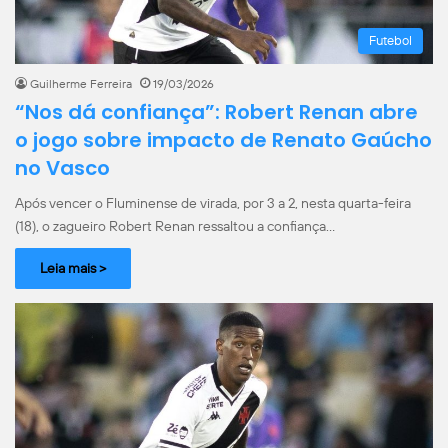
Futebol
Guilherme Ferreira
19/03/2026
“Nos dá confiança”: Robert Renan abre
o jogo sobre impacto de Renato Gaúcho
no Vasco
Após vencer o Fluminense de virada, por 3 a 2, nesta quarta-feira
(18), o zagueiro Robert Renan ressaltou a confiança…
Leia mais >