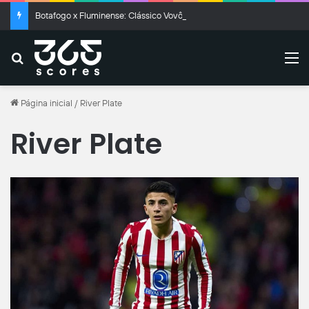
Botafogo x Fluminense: Clássico Vovô termina empatado no Nilton Santos
Buscar
M
Página inicial
/
River Plate
River Plate