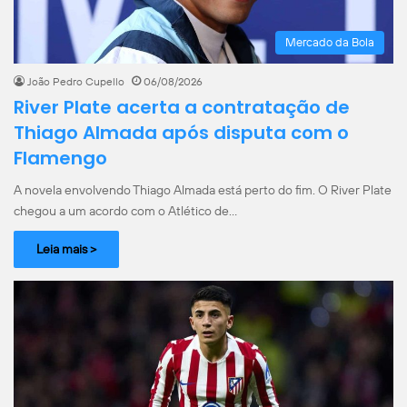
Mercado da Bola
João Pedro Cupello
06/08/2026
River Plate acerta a contratação de
Thiago Almada após disputa com o
Flamengo
A novela envolvendo Thiago Almada está perto do fim. O River Plate
chegou a um acordo com o Atlético de…
Leia mais >