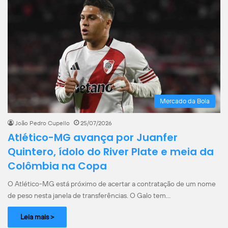
Mercado da Bola
João Pedro Cupello
25/07/2026
Atlético-MG avança por Juanfer
Quintero, ídolo do River Plate e meia da
Colômbia na Copa
O Atlético-MG está próximo de acertar a contratação de um nome
de peso nesta janela de transferências. O Galo tem…
Leia mais >