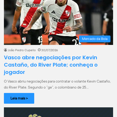
Mercado da Bola
João Pedro Cupello
30/07/2026
Vasco abre negociações por Kevin
Castaño, do River Plate; conheça o
jogador
O Vasco abriu negociações para contratar o volante Kevin Castaño,
do River Plate. Segundo o “ge”, o colombiano de 25…
Leia mais >