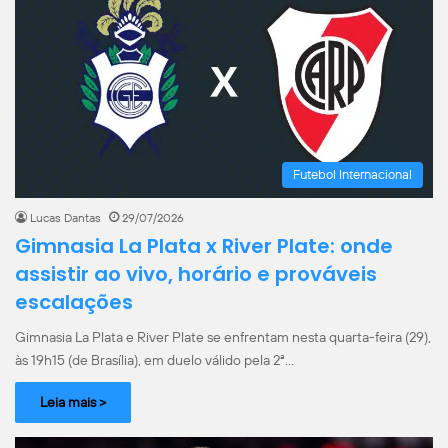
Futebol Internacional
Lucas Dantas
29/07/2026
Gimnasia La Plata x River Plate: onde
assistir ao vivo, horário e prováveis
escalações
Gimnasia La Plata e River Plate se enfrentam nesta quarta-feira (29),
às 19h15 (de Brasília), em duelo válido pela 2ª…
Leia mais >