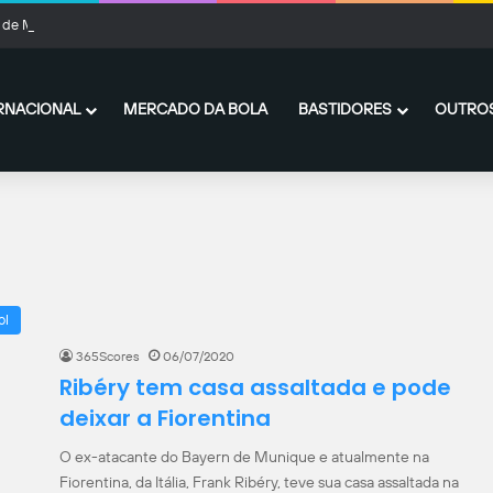
de Munique x Aston Villa: onde assistir ao vivo e escalações
RNACIONAL
MERCADO DA BOLA
BASTIDORES
OUTROS
ol
365Scores
06/07/2020
Ribéry tem casa assaltada e pode
deixar a Fiorentina
O ex-atacante do Bayern de Munique e atualmente na
Fiorentina, da Itália, Frank Ribéry, teve sua casa assaltada na