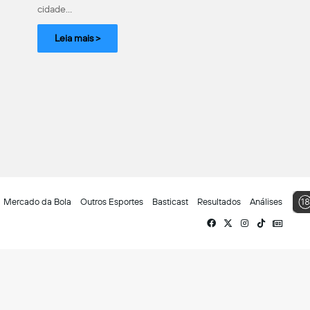
cidade…
Leia mais >
Mercado da Bola
Outros Esportes
Basticast
Resultados
Análises
Facebook
X
Instagram
TikTok
Siga-
nos