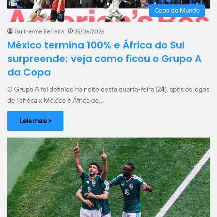
Copa do Mundo
Guilherme Ferreira
25/06/2026
México termina 100% e África do Sul
surpreende; veja como ficou o Grupo A
da Copa
O Grupo A foi definido na noite desta quarta-feira (24), após os jogos
de Tcheca x México e África do…
Leia mais >