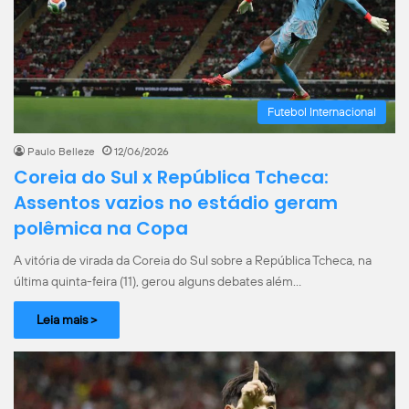
Futebol Internacional
Paulo Belleze
12/06/2026
Coreia do Sul x República Tcheca:
Assentos vazios no estádio geram
polêmica na Copa
A vitória de virada da Coreia do Sul sobre a República Tcheca, na
última quinta-feira (11), gerou alguns debates além…
Leia mais >