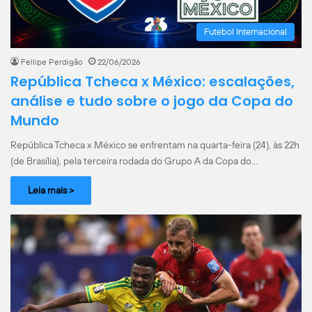
Futebol Internacional
Fellipe Perdigão
22/06/2026
República Tcheca x México: escalações,
análise e tudo sobre o jogo da Copa do
Mundo
República Tcheca x México se enfrentam na quarta-feira (24), às 22h
(de Brasília), pela terceira rodada do Grupo A da Copa do…
Leia mais >