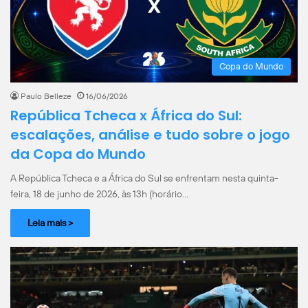
Copa do Mundo
Paulo Belleze
16/06/2026
República Tcheca x África do Sul:
escalações, análise e tudo sobre o jogo
da Copa do Mundo
A República Tcheca e a África do Sul se enfrentam nesta quinta-
feira, 18 de junho de 2026, às 13h (horário…
Leia mais >