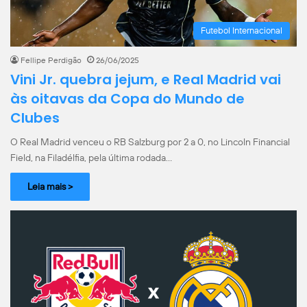
Futebol Internacional
Fellipe Perdigão
26/06/2025
Vini Jr. quebra jejum, e Real Madrid vai
às oitavas da Copa do Mundo de
Clubes
O Real Madrid venceu o RB Salzburg por 2 a 0, no Lincoln Financial
Field, na Filadélfia, pela última rodada…
Leia mais >