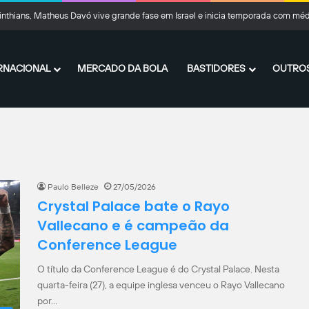
o projeta as quartas de final da Copa do Brasil: “Temos que sonhar grande”
RNACIONAL
MERCADO DA BOLA
BASTIDORES
OUTROS
Paulo Belleze
27/05/2026
Crystal Palace bate o Rayo
Vallecano e é campeão da
Conference League
O título da Conference League é do Crystal Palace. Nesta
quarta-feira (27), a equipe inglesa venceu o Rayo Vallecano
por…