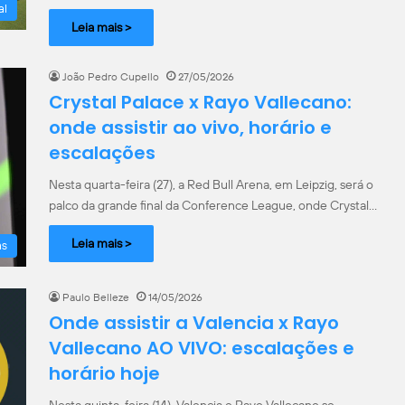
al
Leia mais >
João Pedro Cupello
27/05/2026
Crystal Palace x Rayo Vallecano:
onde assistir ao vivo, horário e
escalações
Nesta quarta-feira (27), a Red Bull Arena, em Leipzig, será o
palco da grande final da Conference League, onde Crystal…
Leia mais >
as
Paulo Belleze
14/05/2026
Onde assistir a Valencia x Rayo
Vallecano AO VIVO: escalações e
horário hoje
Nesta quinta-feira (14), Valencia e Rayo Vallecano se