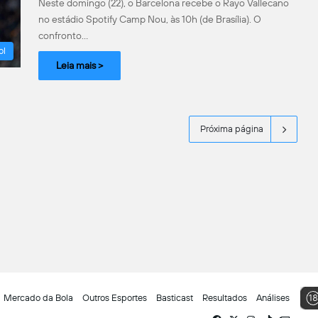
Neste domingo (22), o Barcelona recebe o Rayo Vallecano
no estádio Spotify Camp Nou, às 10h (de Brasília). O
confronto…
ol
Leia mais >
Próxima página
Mercado da Bola
Outros Esportes
Basticast
Resultados
Análises