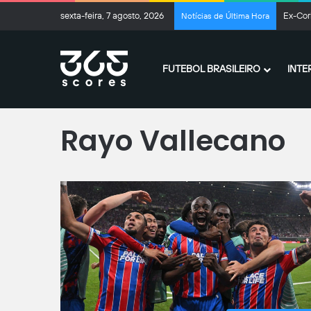
sexta-feira, 7 agosto, 2026
Mercad
Notícias de Última Hora
FUTEBOL BRASILEIRO
INTE
Página inicial
/
Rayo Vallecano
Rayo Vallecano