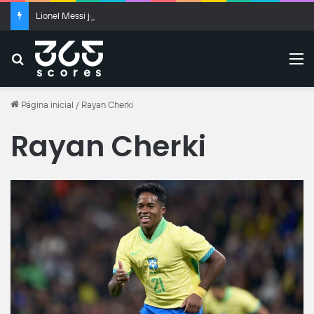
Lionel Messi joga hoje em Inter Miami x Monterrey?
Buscar
M
Página inicial
/
Rayan Cherki
Rayan Cherki