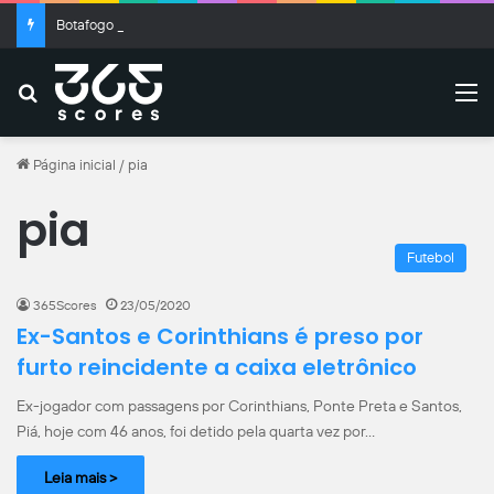
Botafogo x Fluminense: Clássico Vovô termina empatado no Nilton Santos
Buscar
M
Página inicial
/
pia
pia
Futebol
365Scores
23/05/2020
Ex-Santos e Corinthians é preso por
furto reincidente a caixa eletrônico
Ex-jogador com passagens por Corinthians, Ponte Preta e Santos,
Piá, hoje com 46 anos, foi detido pela quarta vez por…
Leia mais >