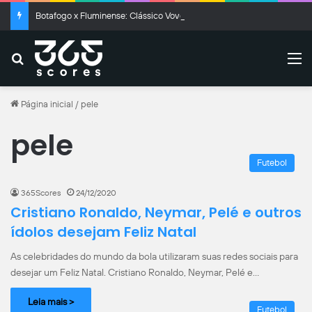
Botafogo x Fluminense: Clássico Vovô termina empatado no Nilton Santos
Buscar
M
Página inicial
/
pele
pele
Futebol
365Scores
24/12/2020
Cristiano Ronaldo, Neymar, Pelé e outros
ídolos desejam Feliz Natal
As celebridades do mundo da bola utilizaram suas redes sociais para
desejar um Feliz Natal. Cristiano Ronaldo, Neymar, Pelé e…
Leia mais >
Futebol