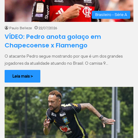
Brasileiro - Série A
Paulo Belleze
22/07/2026
VÍDEO: Pedro anota golaço em
Chapecoense x Flamengo
O atacante Pedro segue mostrando por que é um dos grandes
jogadores da atualidade atuando no Brasil. O camisa 9…
Leia mais >