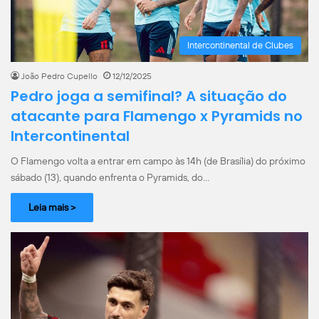
Intercontinental de Clubes
João Pedro Cupello
12/12/2025
Pedro joga a semifinal? A situação do
atacante para Flamengo x Pyramids no
Intercontinental
O Flamengo volta a entrar em campo às 14h (de Brasília) do próximo
sábado (13), quando enfrenta o Pyramids, do…
Leia mais >