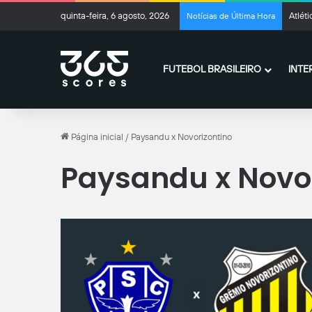
quinta-feira, 6 agosto, 2026
Atlét
Notícias de Última Hora
FUTEBOL BRASILEIRO
INTE
Página inicial
/
Paysandu x Novorizontino
Paysandu x Novor