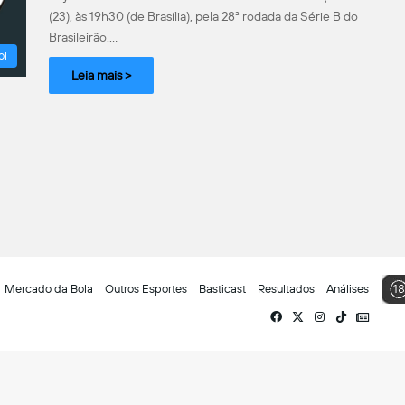
(23), às 19h30 (de Brasília), pela 28ª rodada da Série B do
Brasileirão.…
ol
Leia mais >
Mercado da Bola
Outros Esportes
Basticast
Resultados
Análises
Facebook
X
Instagram
TikTok
Siga-
nos