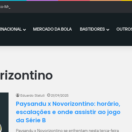
ico-MG acerta a contratação por empréstimo de Kevin Castaño, do River Plate
RNACIONAL
MERCADO DA BOLA
BASTIDORES
OUTROS
izontino
Eduardo Statuti
21/09/2025
Paysandu x Novorizontino: horário,
escalações e onde assistir ao jogo
da Série B
Paysandu x Novorizontino se enfrentam nesta terça-feira