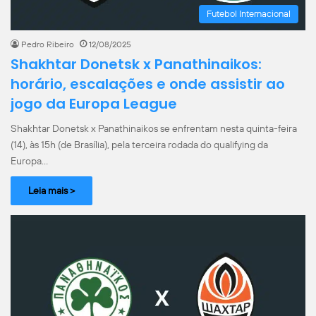
Futebol Internacional
Pedro Ribeiro
12/08/2025
Shakhtar Donetsk x Panathinaikos:
horário, escalações e onde assistir ao
jogo da Europa League
Shakhtar Donetsk x Panathinaikos se enfrentam nesta quinta-feira
(14), às 15h (de Brasília), pela terceira rodada do qualifying da
Europa…
Leia mais >