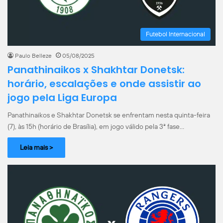
Futebol Internacional
Paulo Belleze
05/08/2025
Panathinaikos x Shakhtar Donetsk:
horário, escalações e onde assistir ao
jogo pela Liga Europa
Panathinaikos e Shakhtar Donetsk se enfrentam nesta quinta-feira
(7), às 15h (horário de Brasília), em jogo válido pela 3ª fase…
Leia mais >