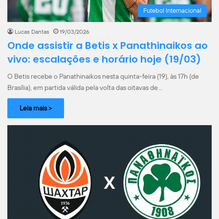
Futebol Internacional
Lucas Dantas
19/03/2026
Onde assistir a Betis x Panathinaikos ao
vivo: escalações e horário hoje (19/03)
O Betis recebe o Panathinaikos nesta quinta-feira (19), às 17h (de
Brasília), em partida válida pela volta das oitavas de…
Leia mais >