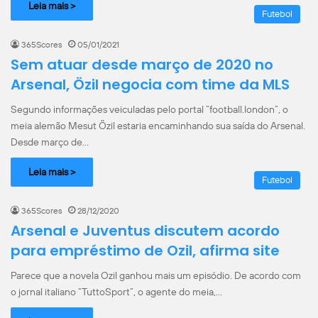
Leia mais >
Futebol
365Scores
05/01/2021
Sem atuar desde março de 2020 no
Arsenal, Özil negocia com time da MLS
Segundo informações veiculadas pelo portal “football.london”, o
meia alemão Mesut Özil estaria encaminhando sua saída do Arsenal.
Desde março de…
Leia mais >
Futebol
365Scores
28/12/2020
Arsenal e Juventus discutem acordo
para empréstimo de Ozil, afirma site
Parece que a novela Ozil ganhou mais um episódio. De acordo com
o jornal italiano “TuttoSport”, o agente do meia,…