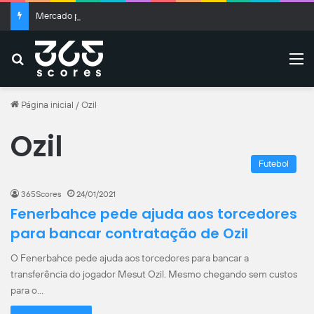
Mercado projeta as quartas de final da Copa do Brasil: “Temos que sonhar grande”
Buscar
M
Página inicial
/
Ozil
Ozil
Futebol
365Scores
24/01/2021
Fenerbahce pede ajuda aos torcedores
para bancar contratação de Ozil
O Fenerbahce pede ajuda aos torcedores para bancar a
transferência do jogador Mesut Ozil. Mesmo chegando sem custos
para o…