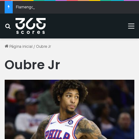
Flamengo encerra negociações por Luiz Henrique
Buscar
M
Página inicial
/
Oubre Jr
Oubre Jr