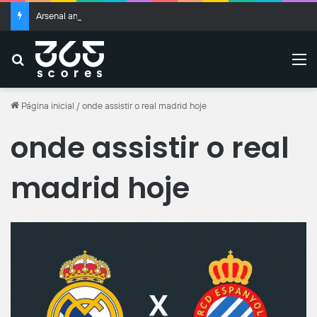
Arsenal anuncia a contratação de Bruno Guimarães; veja valores
Buscar
M
Página inicial
/
onde assistir o real madrid hoje
onde assistir o real
madrid hoje