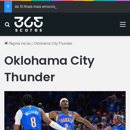
As 10 finais mais emocionantes da Copa do Brasil
Buscar
M
Página inicial
/
Oklohama City Thunder
Oklohama City
Thunder