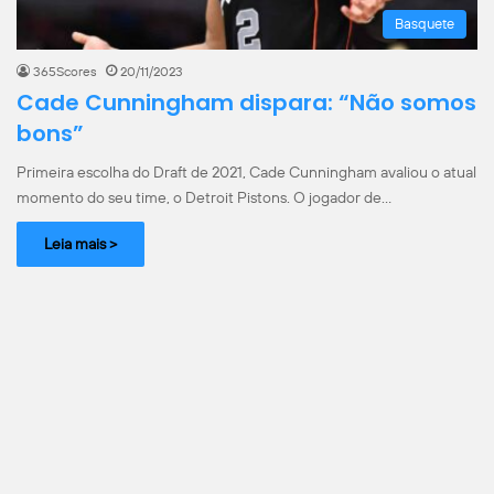
Basquete
365Scores
20/11/2023
Cade Cunningham dispara: “Não somos
bons”
Primeira escolha do Draft de 2021, Cade Cunningham avaliou o atual
momento do seu time, o Detroit Pistons. O jogador de…
Leia mais >