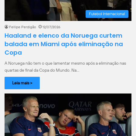
Futebol Internacional
Fellipe Perdigão
12/07/2026
Haaland e elenco da Noruega curtem
balada em Miami após eliminação na
Copa
A Noruega não tem o que lamentar mesmo após a eliminação nas
quartas de final da Copa do Mundo. Na…
Leia mais >