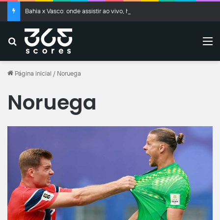
Bahia x Vasco: onde assistir ao vivo, horário e escalações
Buscar
M
Página inicial
/
Noruega
Noruega