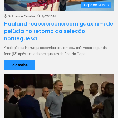
Copa do Mundo
Guilherme Ferreira
13/07/2026
Haaland rouba a cena com guaxinim de
pelúcia no retorno da seleção
norueguesa
A seleção da Noruega desembarcou em seu país nesta segunda-
feira (13) após a queda nas quartas de final da Copa…
Leia mais >