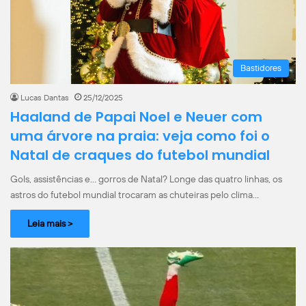
Bastidores
Lucas Dantas
25/12/2025
Haaland de Papai Noel e Neuer com
uma árvore na praia: veja como foi o
Natal de craques do futebol mundial
Gols, assistências e… gorros de Natal? Longe das quatro linhas, os
astros do futebol mundial trocaram as chuteiras pelo clima…
Leia mais >