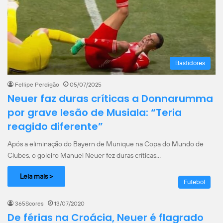
Bastidores
Fellipe Perdigão
05/07/2025
Neuer faz duras críticas a Donnarumma
por grave lesão de Musiala: “Teria
reagido diferente”
Após a eliminação do Bayern de Munique na Copa do Mundo de
Clubes, o goleiro Manuel Neuer fez duras críticas…
Leia mais >
Futebol
365Scores
13/07/2020
De férias na Croácia, Neuer é flagrado