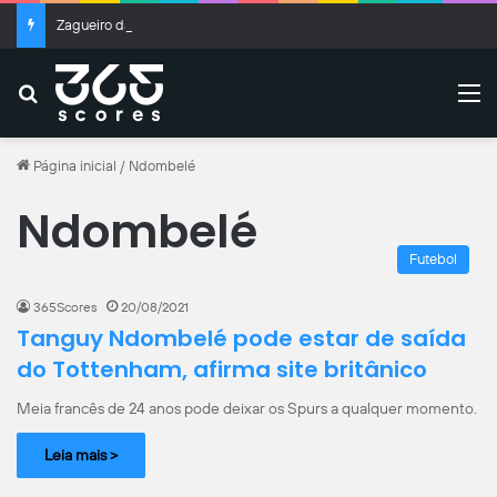
Zagueiro da seleção de Uganda morre apedrejado aos 27 anos
Buscar
M
Página inicial
/
Ndombelé
Ndombelé
Futebol
365Scores
20/08/2021
Tanguy Ndombelé pode estar de saída
do Tottenham, afirma site britânico
Meia francês de 24 anos pode deixar os Spurs a qualquer momento.
Leia mais >