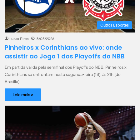
Outros Esportes
Lucas Pires
18/05/2026
Pinheiros x Corinthians ao vivo: onde
assistir ao Jogo 1 dos Playoffs do NBB
Em partida válida pela semifinal dos Playoffs do NBB, Pinheiros x
Corinthians se enfrentam nesta segunda-feira (18), às 21h (de
Brasília).…
Leia mais >