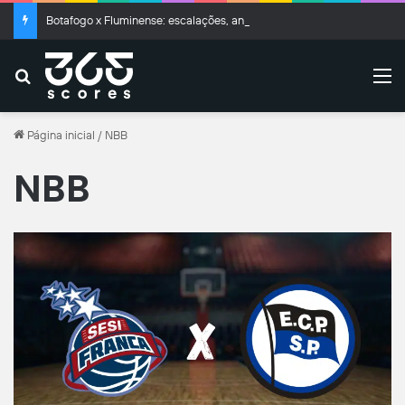
Botafogo x Fluminense: escalações, análise e tudo sobre o jogo do Brasileirão
Buscar
M
Página inicial
/
NBB
NBB