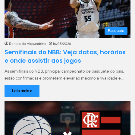
Basquete
Renato de Alexandrino
16/05/2026
Semifinais do NBB: Veja datas, horários
e onde assistir aos jogos
As semifinais do NBB, principal campeonato de basquete do país,
estão confirmadas e prometem elevar ao máximo a rivalidade e…
Leia mais >