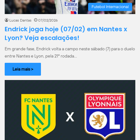
Futebol Internacional
Lucas Dantas
07/02/2026
Endrick joga hoje (07/02) em Nantes x
Lyon? Veja escalações!
Em grande fase, Endrick volta a campo neste sábado (7) para o duelo
entre Nantes e Lyon, pela 21ª rodada…
Leia mais >