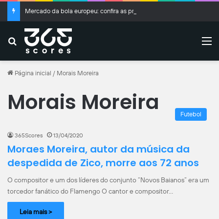
Mercado da bola europeu: confira as principais transferências e rumores de hoje
Buscar
M
Página inicial
/
Morais Moreira
Morais Moreira
Futebol
365Scores
13/04/2020
Moraes Moreira, autor da música da
despedida de Zico, morre aos 72 anos
O compositor e um dos líderes do conjunto “Novos Baianos” era um
torcedor fanático do Flamengo O cantor e compositor…
Leia mais >