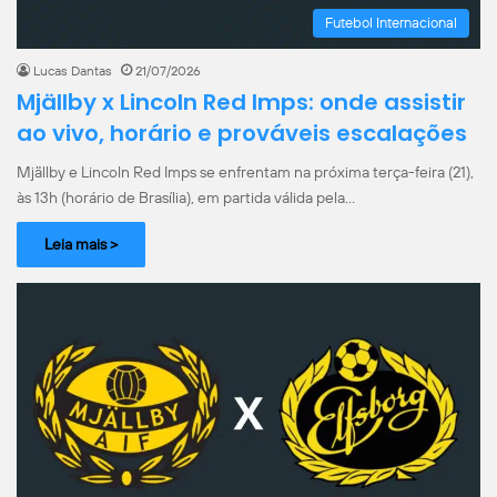
Futebol Internacional
Lucas Dantas
21/07/2026
Mjällby x Lincoln Red Imps: onde assistir
ao vivo, horário e prováveis escalações
Mjällby e Lincoln Red Imps se enfrentam na próxima terça-feira (21),
às 13h (horário de Brasília), em partida válida pela…
Leia mais >