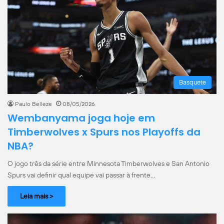
Basquete
Paulo Belleze
08/05/2026
Wembanyama joga hoje em
Timberwolves x Spurs nos Playoffs da
NBA?
O jogo três da série entre Minnesota Timberwolves e San Antonio
Spurs vai definir qual equipe vai passar à frente…
Leia mais >