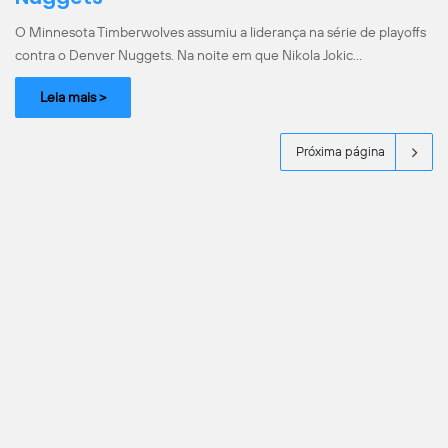
O Minnesota Timberwolves assumiu a liderança na série de playoffs
contra o Denver Nuggets. Na noite em que Nikola Jokic…
Leia mais >
Próxima página