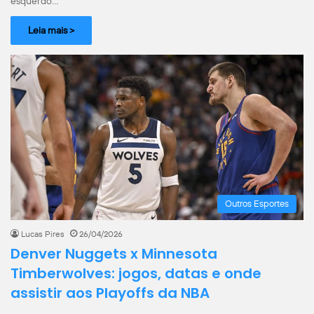
esquerdo…
Leia mais >
Outros Esportes
Lucas Pires
26/04/2026
Denver Nuggets x Minnesota
Timberwolves: jogos, datas e onde
assistir aos Playoffs da NBA