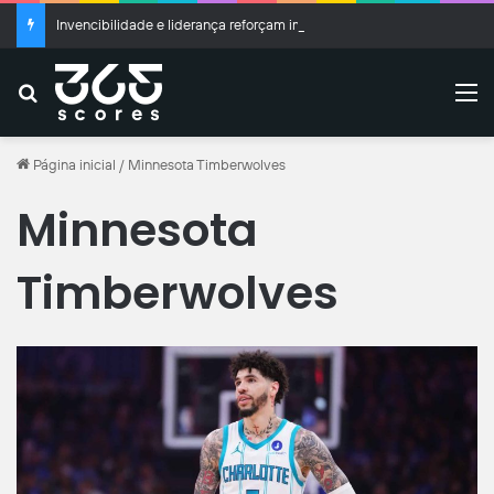
Invencibilidade e liderança reforçam importância de Marcelo Hermes no Criciúma
Buscar
M
Página inicial
/
Minnesota Timberwolves
Minnesota
Timberwolves