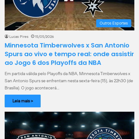
Outros Esportes
Lucas Pires
15/05/2026
Minnesota Timberwolves x San Antonio
Spurs ao vivo e tempo real: onde assistir
ao Jogo 6 dos Playoffs da NBA
Em partida válida pelo Playoffs da NBA, Minnesota Timberwolves x
San Antonio Spurs se enfrentam nesta sexta-feira (15), às 22h30 (de
Brasília). O jogo acontecerá…
Leia mais >