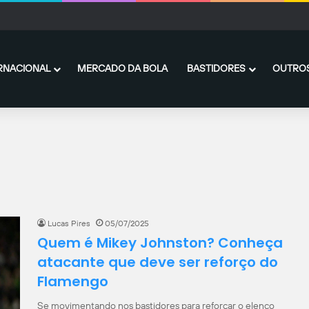
16 anos no vôlei de praia, Murilo Toscano constrói carreira na nutrição esportiva
RNACIONAL
MERCADO DA BOLA
BASTIDORES
OUTROS
Lucas Pires
05/07/2025
Quem é Mikey Johnston? Conheça
atacante que deve ser reforço do
Flamengo
Se movimentando nos bastidores para reforçar o elenco