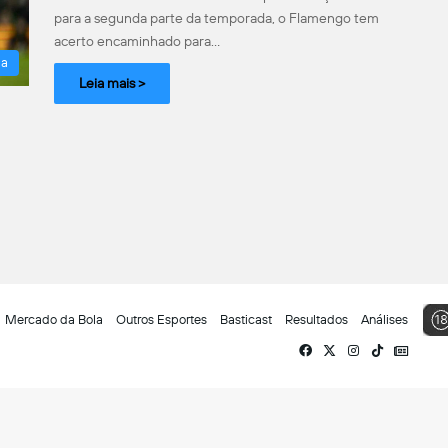
para a segunda parte da temporada, o Flamengo tem
acerto encaminhado para…
la
Leia mais >
Mercado da Bola
Outros Esportes
Basticast
Resultados
Análises
Facebook
X
Instagram
TikTok
Siga-
nos