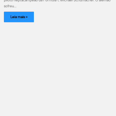
piloto heptacampeão da Fórmula 1, Michael Schumacher. O alemão
sofreu…
Leia mais >