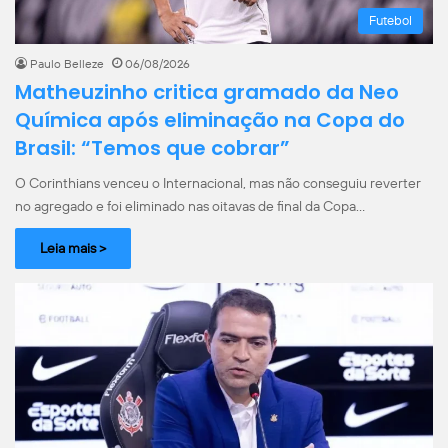
Futebol
Paulo Belleze
06/08/2026
Matheuzinho critica gramado da Neo
Química após eliminação na Copa do
Brasil: “Temos que cobrar”
O Corinthians venceu o Internacional, mas não conseguiu reverter
no agregado e foi eliminado nas oitavas de final da Copa…
Leia mais >