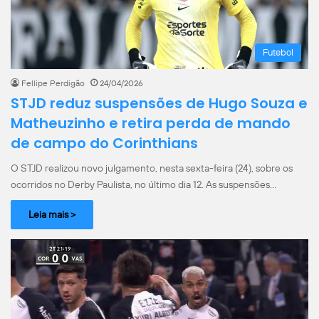
Futebol
Fellipe Perdigão
24/04/2026
STJD reduz suspensões de Hugo Souza e
Matheuzinho e retira perda de mando
de campo do Corinthians
O STJD realizou novo julgamento, nesta sexta-feira (24), sobre os
ocorridos no Derby Paulista, no último dia 12. As suspensões…
Leia mais >