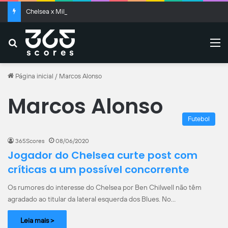
Chelsea x Milan: onde assistir ao vivo, horário e escalações confirmadas
Buscar
M
Página inicial
/
Marcos Alonso
Marcos Alonso
Futebol
365Scores
08/06/2020
Jogador do Chelsea curte post com
críticas a um possível concorrente
Os rumores do interesse do Chelsea por Ben Chilwell não têm
agradado ao titular da lateral esquerda dos Blues. No…
Leia mais >