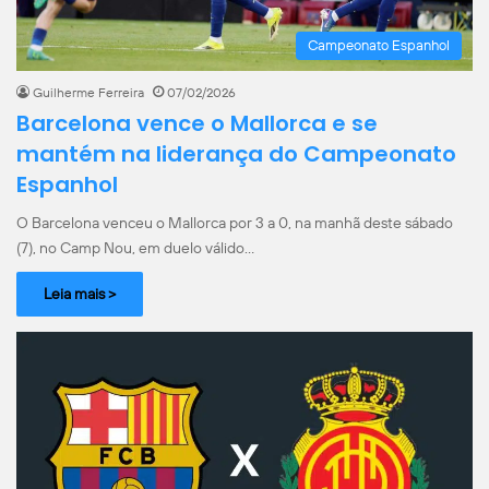
Campeonato Espanhol
Guilherme Ferreira
07/02/2026
Barcelona vence o Mallorca e se
mantém na liderança do Campeonato
Espanhol
O Barcelona venceu o Mallorca por 3 a 0, na manhã deste sábado
(7), no Camp Nou, em duelo válido…
Leia mais >