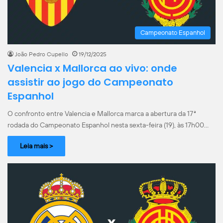
Campeonato Espanhol
João Pedro Cupello
19/12/2025
Valencia x Mallorca ao vivo: onde
assistir ao jogo do Campeonato
Espanhol
O confronto entre Valencia e Mallorca marca a abertura da 17ª
rodada do Campeonato Espanhol nesta sexta-feira (19), às 17h00…
Leia mais >