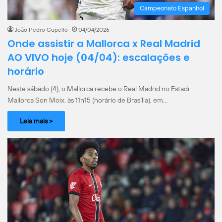
Campeonato Espanhol
João Pedro Cupello
04/04/2026
Onde assistir a Mallorca x Real Madrid
AO VIVO hoje (04/04): escalações e
horário
Neste sábado (4), o Mallorca recebe o Real Madrid no Estadi
Mallorca Son Moix, às 11h15 (horário de Brasília), em…
Leia mais >