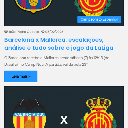
Campeonato Espanhol
João Pedro Cupello
05/02/2026
Barcelona x Mallorca: escalações,
análise e tudo sobre o jogo da LaLiga
O Barcelona recebe o Mallorca neste sábado (7) às 12h15 (de
Brasília), no Camp Nou. A partida, válida pela 23ª…
Leia mais >