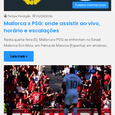
Futebol Internacional
Fellipe Perdigão
05/08/2026
Mallorca x PSG: onde assistir ao vivo,
horário e escalações
Nesta quarta-feira (5), Mallorca e PSG se enfrentam no Estadi
Mallorca Son Moix, em Palma de Maiorca (Espanha), em amistoso…
Leia mais >