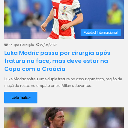
Futebol Internacional
Fellipe Perdigão
27/04/2026
Luka Modric passa por cirurgia após
fratura na face, mas deve estar na
Copa com a Croácia
Luka Modric sofreu uma dupla fratura no osso zigomático, região da
maçã do rosto, no empate entre Milan e Juventus,…
Leia mais >