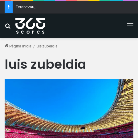
Ferencvaros x Real Madrid: onde assistir ao vivo, horário e escalações
Buscar
M
Página inicial
/
luis zubeldia
luis zubeldia