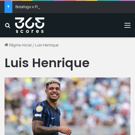
Botafogo x Fluminense: Clássico Vovô termina empatado no Nilton Santos
Buscar
M
Página inicial
/
Luis Henrique
Luis Henrique