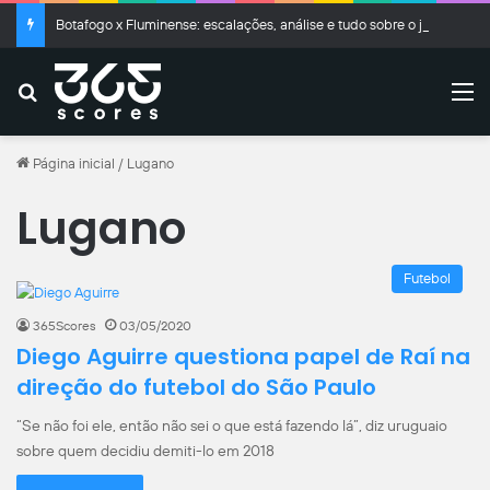
Botafogo x Fluminense: escalações, análise e tudo sobre o jogo do Brasileirão
Buscar
M
Página inicial
/
Lugano
Lugano
Futebol
365Scores
03/05/2020
Diego Aguirre questiona papel de Raí na
direção do futebol do São Paulo
“Se não foi ele, então não sei o que está fazendo lá”, diz uruguaio
sobre quem decidiu demiti-lo em 2018