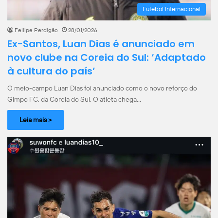
Futebol Internacional
Fellipe Perdigão
28/01/2026
Ex-Santos, Luan Dias é anunciado em
novo clube na Coreia do Sul: ‘Adaptado
à cultura do país’
O meio-campo Luan Dias foi anunciado como o novo reforço do
Gimpo FC, da Coreia do Sul. O atleta chega…
Leia mais >