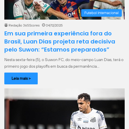
Futebol Internacional
Redação 365Scores
04/12/2025
Em sua primeira experiência fora do
Brasil, Luan Dias projeta reta decisiva
pelo Suwon: “Estamos preparados”
Nesta sexta-feira (5), o Suwon FC, do meio-campo Luan Dias, terá o
primeiro jogo dos playoffs em busca da permanência…
Leia mais >