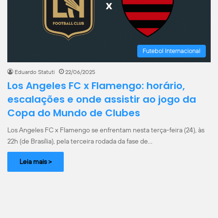
Futebol Internacional
Eduardo Statuti
22/06/2025
Los Angeles FC x Flamengo: horário,
escalações e onde assistir ao jogo da
Copa do Mundo de Clubes
Los Angeles FC x Flamengo se enfrentam nesta terça-feira (24), às
22h (de Brasília), pela terceira rodada da fase de…
Leia mais >