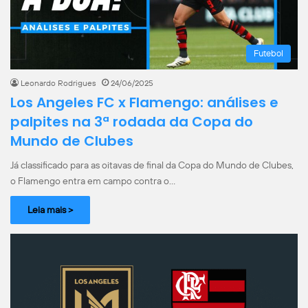
Futebol
Leonardo Rodrigues
24/06/2025
Los Angeles FC x Flamengo: análises e
palpites na 3ª rodada da Copa do
Mundo de Clubes
Já classificado para as oitavas de final da Copa do Mundo de Clubes,
o Flamengo entra em campo contra o…
Leia mais >