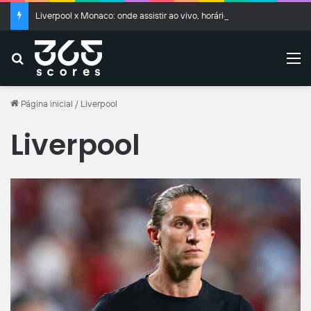
Liverpool x Monaco: onde assistir ao vivo, horário e prováveis escalações
Buscar
M
Página inicial
/
Liverpool
Liverpool