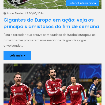
Futebol Internacional
Lucas Dantas
30/07/2026
Gigantes da Europa em ação: veja os
principais amistosos do fim de semana
Para o torcedor que estava com saudade do futebol europeu, os
próximos dias prometem uma maratona de grandes jogos
envolvendo…
Leia mais >