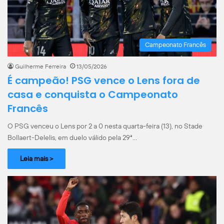
Campeonato Francês
Guilherme Ferreira
13/05/2026
É campeão! PSG vence o Lens fora de
casa e conquista o Campeonato
Francês
O PSG venceu o Lens por 2 a 0 nesta quarta-feira (13), no Stade
Bollaert-Delelis, em duelo válido pela 29ª…
Leia mais >