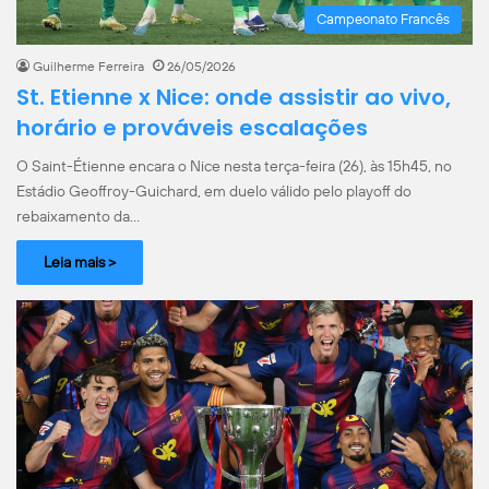
Campeonato Francês
Guilherme Ferreira
26/05/2026
St. Etienne x Nice: onde assistir ao vivo,
horário e prováveis escalações
O Saint-Étienne encara o Nice nesta terça-feira (26), às 15h45, no
Estádio Geoffroy-Guichard, em duelo válido pelo playoff do
rebaixamento da…
Leia mais >