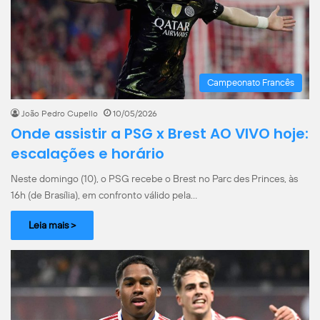
Campeonato Francês
João Pedro Cupello
10/05/2026
Onde assistir a PSG x Brest AO VIVO hoje:
escalações e horário
Neste domingo (10), o PSG recebe o Brest no Parc des Princes, às
16h (de Brasília), em confronto válido pela…
Leia mais >