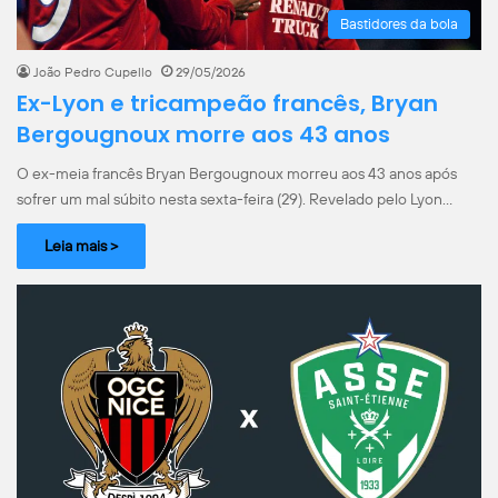
Bastidores da bola
João Pedro Cupello
29/05/2026
Ex-Lyon e tricampeão francês, Bryan
Bergougnoux morre aos 43 anos
O ex-meia francês Bryan Bergougnoux morreu aos 43 anos após
sofrer um mal súbito nesta sexta-feira (29). Revelado pelo Lyon…
Leia mais >