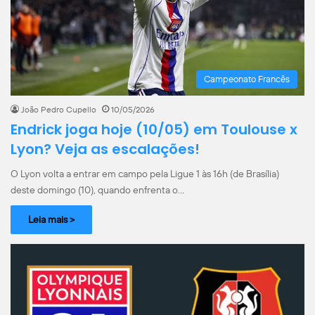
Campeonato Francês
João Pedro Cupello
10/05/2026
Endrick joga hoje (10/05) em Toulouse x
Lyon? Veja as escalações!
O Lyon volta a entrar em campo pela Ligue 1 às 16h (de Brasília)
deste domingo (10), quando enfrenta o…
Leia mais >