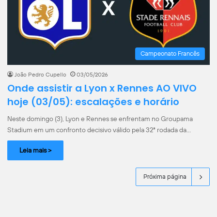
Campeonato Francês
João Pedro Cupello
03/05/2026
Onde assistir a Lyon x Rennes AO VIVO
hoje (03/05): escalações e horário
Neste domingo (3), Lyon e Rennes se enfrentam no Groupama
Stadium em um confronto decisivo válido pela 32ª rodada da…
Leia mais >
Próxima página