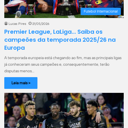
Futebol Internacional
Lucas Pires
21/05/2026
Premier League, LaLiga… Saiba os
campeões da temporada 2025/26 na
Europa
A temporada europeia está chegando ao fim, mas as principais ligas
já conheceram seus campeões e, consequentemente, terão
disputas menos…
Leia mais >